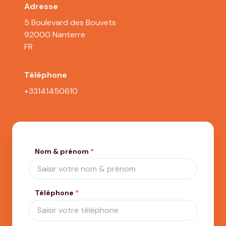
Adresse
5 Boulevard des Bouvets
92000 Nanterre
FR
Téléphone
+33141450610
Nom & prénom
*
Téléphone
*