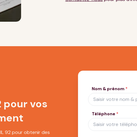
expulsions locatives
Nom & prénom
*
 pour vos
Téléphone
*
ement
L 92 pour obtenir des