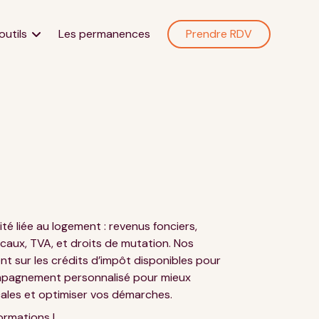
outils
Les permanences
Prendre RDV
mations
es
 type
eck-lists
 IRL/Loyer
lité liée au logement : revenus fonciers,
lue
ocaux, TVA, et droits de mutation. Nos
sement locatif
t sur les crédits d’impôt disponibles pour
ompagnement personnalisé pour mieux
rêt à taux zéro
cales et optimiser vos démarches.
ormations !