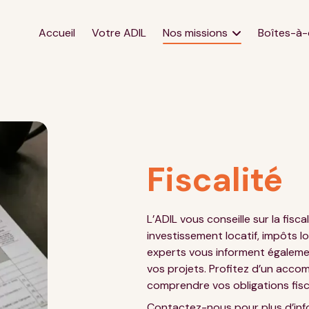
Accueil
Votre ADIL
Nos missions
Boîtes-à-
Location
Nos for
Accession à la propriété
Enquêt
Copropriété
Guides
Qualité de l'habitat
Lettres
Fiscalité
Urbanisme
Mémo ch
Travaux
Révision
L’ADIL vous conseille sur la fisca
Difficultés financières
Plus-va
investissement locatif, impôts l
Fiscalité
Investis
experts vous informent égalemen
vos projets. Profitez d’un acc
Assurances
Votre p
comprendre vos obligations fis
Impayés et prévention des
Contactez-nous
pour plus d’inf